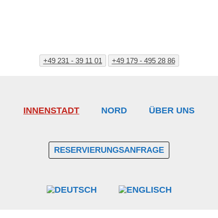
Zur
Skip
Zur
Hauptnavigation
to
Fußzeile
springen
main
springen
content
+49 231 - 39 11 01
+49 179 - 495 28 86
INNENSTADT
NORD
ÜBER UNS
RESERVIERUNGSANFRAGE