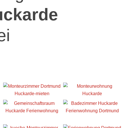
uckarde
ei