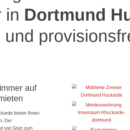
 in
Dortmund H
 und provisionsfr
Zimmer auf
mieten
karde bieten Ihnen
n. Der
nd viel Grün zum