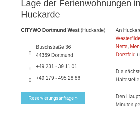
Lage der Ferienwohnungen i
Huckarde
CITYWO Dortmund West
(Huckarde)
An Huckard
Westerfild
Nette
,
Men
Buschstraße 36
Dorstfeld
u
44369 Dortmund
+49 231 - 39 11 01
Die nächs
+49 179 - 495 28 86
Haltestelle 
Den Hauptb
Reservierungsanfrage »
Minuten pe