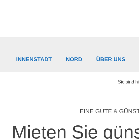
Zur
Skip
Zur
Hauptnavigation
to
Fußzeile
springen
main
springen
content
INNENSTADT
NORD
ÜBER UNS
Sie sind h
EINE GUTE & GÜNS
Mieten Sie gün