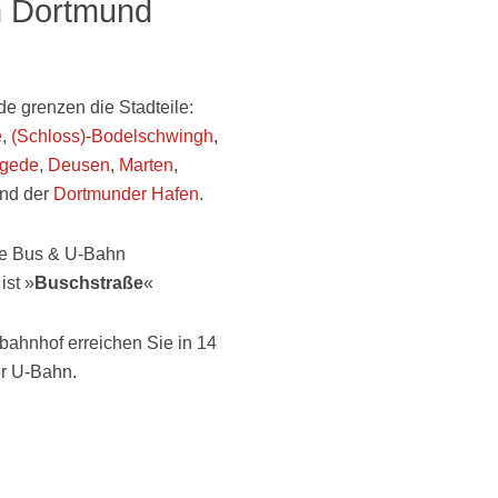
n Dortmund
e grenzen die Stadteile:
e
,
(Schloss)-Bodelschwingh
,
gede
,
Deusen
,
Marten
,
nd der
Dortmunder Hafen
.
te Bus & U-Bahn
ist »
Buschstraße
«
ahnhof erreichen Sie in 14
r U-Bahn.